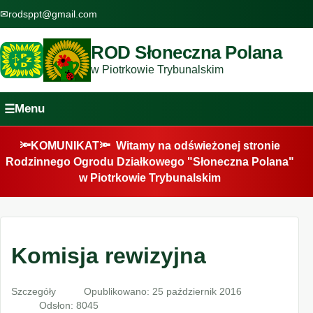
✉
rodsppt@gmail.com
ROD Słoneczna Polana
w Piotrkowie Trybunalskim
Menu
☰
🔦KOMUNIKAT🔦 Witamy na odświeżonej stronie
Rodzinnego Ogrodu Działkowego "Słoneczna Polana"
w Piotrkowie Trybunalskim
Komisja rewizyjna
Szczegóły
Opublikowano: 25 październik 2016
Odsłon: 8045