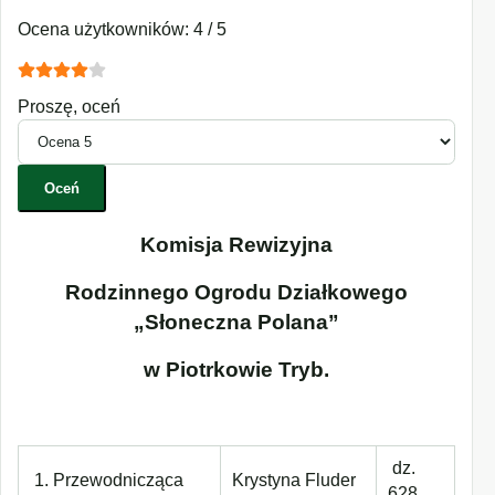
Ocena użytkowników:
4
/
5
Proszę, oceń
Komisja Rewizyjna
Rodzinnego Ogrodu Działkowego
„Słoneczna Polana”
w Piotrkowie Tryb.
dz.
1. Przewodnicząca
Krystyna Fluder
628