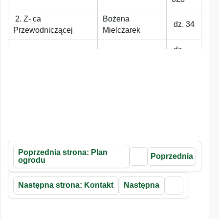
2. Z- ca
Bożena
dz. 34
Przewodniczącej
Mielczarek
dz.
3. Sekretarz
Igor Karpiński
444
dz.
4. Członek
Marian Merk
212
Poprzednia strona: Plan
Poprzednia
ogrodu
Następna strona: Kontakt
Następna