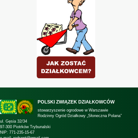
POLSKI ZWIĄZEK DZIAŁKOWCÓW
stowarzyszenie ogrodowe w Warszawie
Rodzinny Ogród Działkowy „Słoneczna Polana”
ul. Gęsia 32/34
97-300 Piotrków Trybunalski
NIP: 771-235-15-67
e-mail:
rodsppt@gmail.com