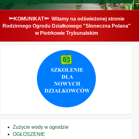
🔦KOMUNIKAT🔦 Witamy na odświeżonej stronie
Rodzinnego Ogrodu Działkowego "Słoneczna Polana"
w Piotrkowie Trybunalskim
Zużycie wody w ogrodzie
OGŁOSZENIE