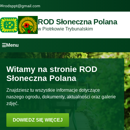
✉
rodsppt@gmail.com
ROD Słoneczna Polana
w Piotrkowie Trybunalskim
Menu
☰
Witamy na stronie ROD
Słoneczna Polana
Znajdziesz tu wszystkie informacje dotyczące
naszego ogrodu, dokumenty, aktualności oraz galerie
zdjęć.
DOWIEDZ SIĘ WIĘCEJ