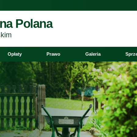
na Polana
skim
Opłaty
Prawo
Galeria
Sprz