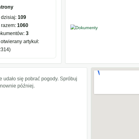
strony
dzisiaj:
109
 razem:
1060
okumentów:
3
otwierany artykuł:
2314)
e udało się pobrać pogody. Spróbuj
nownie później.