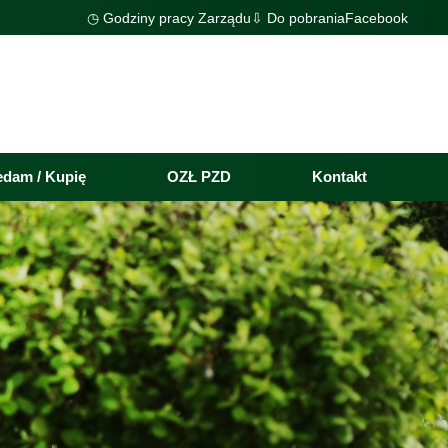
◷ Godziny pracy Zarządu
⇩ Do pobrania
Facebook
edam / Kupię
OZŁ PZD
Kontakt