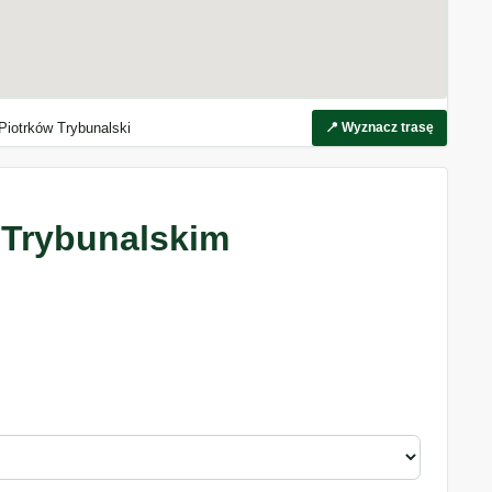
 Piotrków Trybunalski
📍 Wyznacz trasę
 Trybunalskim