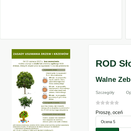
ROD Sło
Walne Zeb
Szczegóły
Op
Proszę, oceń